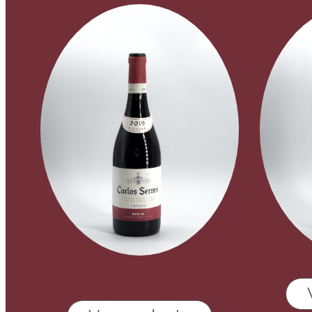
Carlos Serres
Legar
Crianza