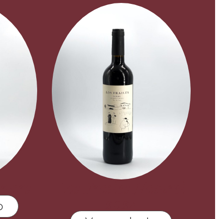
anars
Los Frailes Naturel
2024
o