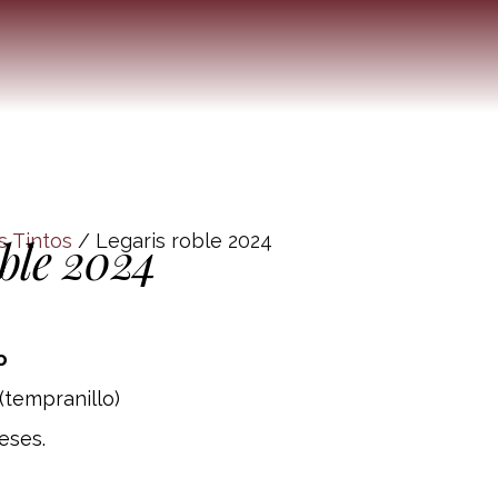
s Tintos
/ Legaris roble 2024
oble 2024
o
(tempranillo)
eses.