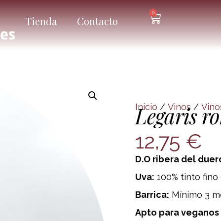
0
Tienda
Contacto
Inicio
/
Vinos
/
Vino
Legaris r
12,75
€
D.O ribera del duer
Uva:
100% tinto fino 
Barrica:
Mínimo 3 m
Apto para veganos