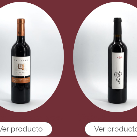
is crianza 2021
Trilogía Font
Ver producto
Ver product