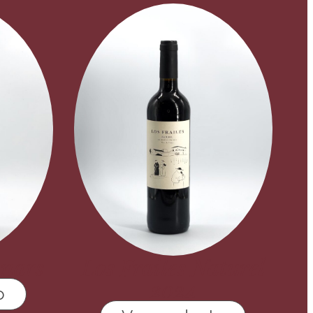
anars
Los Frailes Naturel
2024
o