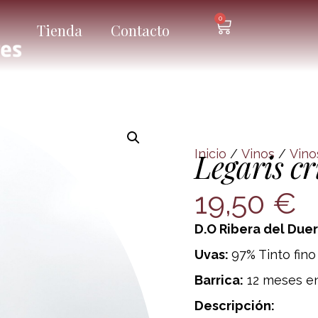
0
Tienda
Contacto
Inicio
/
Vinos
/
Vino
Legaris c
19,50
€
D.O Ribera del Due
Uvas:
97% Tinto fin
Barrica:
12 meses en
Descripción: