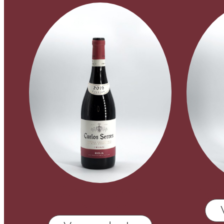
Carlos Serres
Legar
Crianza