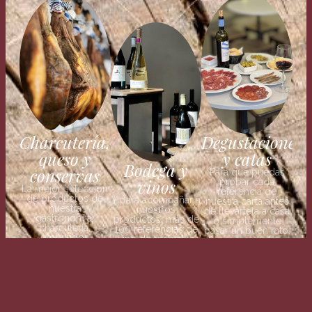
Charcutería,
Degustaciones
queso y
y catas
Bodega y
conservas
Para que puedas
vinos
probar cada
La mejor selección
referencia de
de productos de
Y para acompañar a
nuestra carta antes
nuestra
nuestros
de llevártela a casa
gastronomía:
productos, más de
o simplemente
charcutería,
100 referencias de
pasar un buen rato,
embutidos
vino de todas las
disponemos de un
selectos, quesos
regiones de
salón de
artesanos y
España.
degustación.
conservas de
nuestros mares y
huertas.